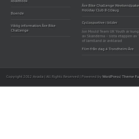
Roadbook
Åre Bike Challenge Weekendpake
Holiday Club 8-10aug
Boende
Cyclosportive i bilder
Viktig information Åre Bike
Challenge
Jon Mould Team UK Youth är kun
av Skanderna – sista etappen av 
of Jamtland är avklarad
Film från dag 4 Trondheim-Åre
Copyright 2012 Avada | All Rights Reserved | Powered by
WordPress
|
Theme Fu