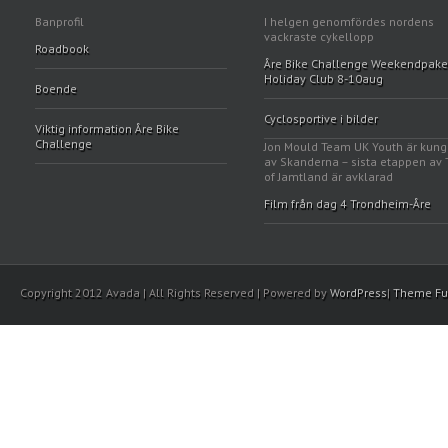
Banprofil
I helgen genomfördes nordens
vackraste cykellopp
Roadbook
Åre Bike Challenge Weekendpake
Holiday Club 8-10aug
Boende
Cyclosportive i bilder
Viktig information Åre Bike
Challenge
Jon Mould Team UK Youth är kun
av Skanderna – sista etappen av 
of Jamtland är avklarad
Film från dag 4 Trondheim-Åre
Copyright 2012 Avada | All Rights Reserved | Powered by
WordPress
|
Theme Fu