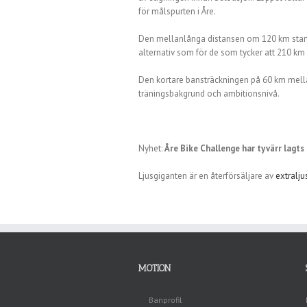
för målspurten i Åre.
Den mellanlånga distansen om 120 km startar 
alternativ som för de som tycker att 210 km ä
Den kortare bansträckningen på 60 km mella
träningsbakgrund och ambitionsnivå.
Nyhet:
Åre Bike Challenge har tyvärr lagts 
Ljusgiganten är en återförsäljare av
extralju
MOTION
Banprofil