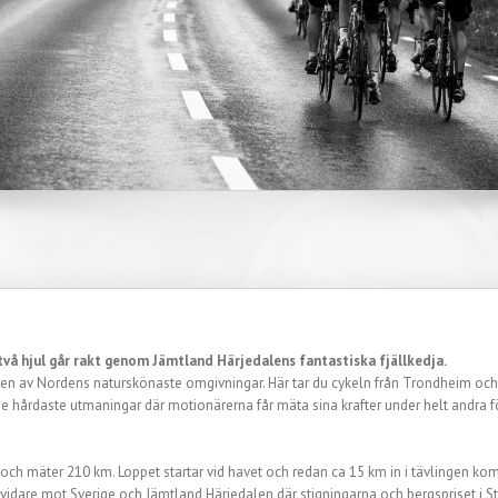
vå hjul går rakt genom Jämtland Härjedalens fantastiska fjällkedja.
 en av Nordens naturskönaste omgivningar. Här tar du cykeln från Trondheim och 
e hårdaste utmaningar där motionärerna får mäta sina krafter under helt andra f
m och mäter 210 km. Loppet startar vid havet och redan ca 15 km in i tävlingen k
 vidare mot Sverige och Jämtland Härjedalen där stigningarna och bergspriset i St