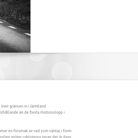
över gränsen in i Jämtland
örhållande än de flesta motionslopp i
ommer en försmak av vad som väntar, i form
orlien möter cyklisterna innan det är dags