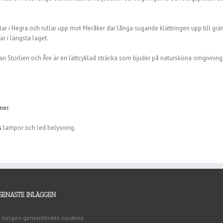
i Hegra och rullar upp mot Meråker där långa sugande klättringen upp till gränsst
r i längsta laget.
n Storlien och Åre är en lättcyklad sträcka som bjuder på natursköna omgivning
ner.
s
lampor och led belysning.
SENASTE INLÄGGEN
I helgen genomfördes nordens